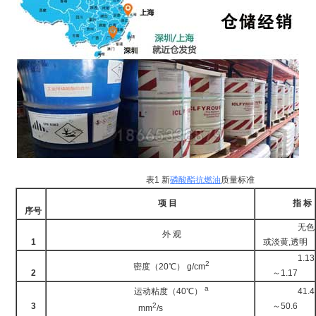
表1 新
磷酸酯
抗燃油
质量标准
项 目
指 标
序号
无色
外 观
1
或淡黄,透明
1.13
2
密度（20℃） g/cm
2
～1.17
a
运动粘度（40℃）
41.4
3
2
～50.6
mm
/s