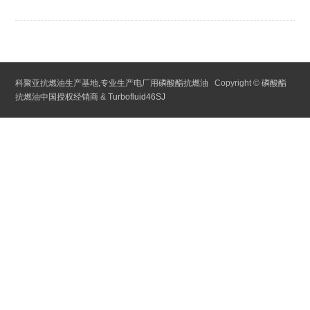
科聚亚抗燃油生产基地,专业生产电厂用磷酸酯抗燃油
Copyright ©
磷酸酯
抗燃油中国授权经销商
&
Turbofluid46SJ