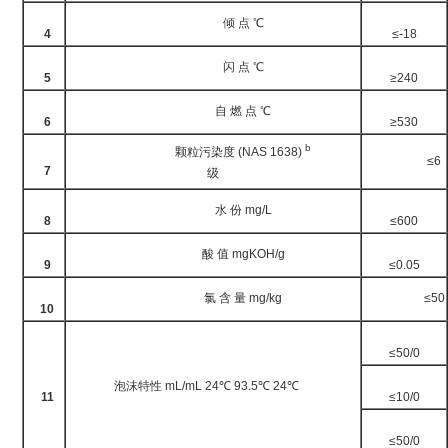
倾 点 ℃
4
≤-18
闪 点 ℃
5
≥240
自 燃 点 ℃
6
≥530
b
颗粒污染度 (NAS 1638)
≤6
7
级
水 份 mg/L
8
≤600
酸 值 mgKOH/g
9
≤0.05
氯 含 量 mg/kg
≤50
10
≤50/0
泡沫特性 mL/mL 24℃ 93.5℃ 24℃
11
≤10/0
≤50/0