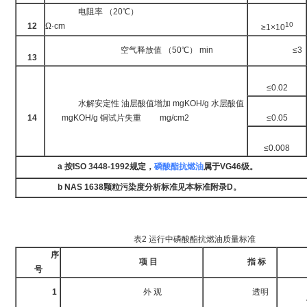
电阻率 （20℃）
10
12
Ω·cm
≥1×10
空气释放值 （50℃） min
≤3
13
≤0.02
水解安定性 油层酸值增加 mgKOH/g 水层酸值
14
mgKOH/g 铜试片失重 mg/cm2
≤0.05
≤0.008
a 按ISO 3448-1992规定，
磷酸酯抗燃油
属于VG46级。
b NAS 1638颗粒污染度分析标准见本标准附录D。
表2 运行中磷酸酯抗燃油质量标准
序
项 目
指 标
试
号
D
1
外 观
透明