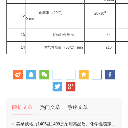
≤200/0
9
电阻率 （20℃）
≥6×10
12
DL
Ω·cm
本
13
矿物油含量 ％
≤4
S
14
空气释放值 （50℃） min
≤10
随机文章
热门文章
热评文章
美孚威格力1405及1409是采用高品质、化学性稳定及高粘度指数之基础油