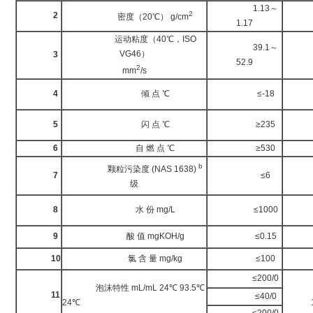
1.13～
G
2
2
密度（20℃） g/cm
1.17
运动粘度（40℃，ISO
39.1～
VG46）
3
GB
52.9
2
mm
/s
G
4
倾 点 ℃
≤-18
G
5
闪 点 ℃
≥235
6
自 燃 点 ℃
≥530
DL
b
颗粒污染度 (NAS 1638)
7
≤6
DL
级
G
8
水 份 mg/L
≤1000
9
酸 值 mgKOH/g
≤0.15
GB
10
氯 含 量 mg/kg
≤100
DL
≤200/0
泡沫特性 mL/mL 24℃ 93.5℃
G
11
≤40/0
24℃