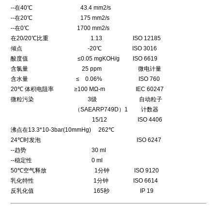
--在40℃ 43.4 mm2/s
--在20℃ 175 mm2/s
--在0℃ 1700 mm2/s
在20/20℃比重 1.13 ISO 12185
倾点 -20℃ ISO 3016
酸度值 ≤0.05 mgKOH/g ISO 6619
含氯量 25 ppm 微电计量
含水量 ≤ 0.06% ISO 760
20℃ 体积电阻率 ≥100 MΩ-m IEC 60247
微粒污染 3级 自动粒子
（SAEARP749D）1 计数器
15/12 ISO 4406
沸点在13.3*10-3bar(10mmHg) 262℃
24℃时发泡 ISO 6247
--趋势 30 ml
--稳定性 0 ml
50℃空气释放 1分钟 ISO 9120
乳化特性 1分钟 ISO 6614
反乳化值 165秒 IP 19