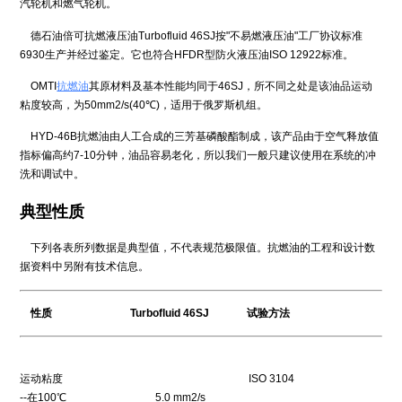
汽轮机和燃气轮机。
德石油倍可抗燃液压油Turbofluid 46SJ按"不易燃液压油"工厂协议标准
6930生产并经过鉴定。它也符合HFDR型防火液压油ISO 12922标准。
OMTI
抗燃油
其原材料及基本性能均同于46SJ，所不同之处是该油品运动
粘度较高，为50mm2/s(40℃)，适用于俄罗斯机组。
HYD-46B抗燃油由人工合成的三芳基磷酸酯制成，该产品由于空气释放值
指标偏高约7-10分钟，油品容易老化，所以我们一般只建议使用在系统的冲
洗和调试中。
典型性质
下列各表所列数据是典型值，不代表规范极限值。抗燃油的工程和设计数
据资料中另附有技术信息。
性质 Turbofluid 46SJ 试验方法
运动粘度 ISO 3104
--在100℃ 5.0 mm2/s