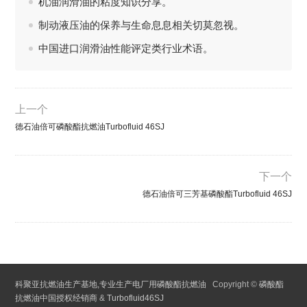
机油润滑油的粘度知识分享。
制动液压油的保养与生命息息相关切莫忽视。
中国进口润滑油性能评定类行业术语。
上一个
德石油倍可磷酸酯抗燃油Turbofluid 46SJ
下一个
德石油倍可三芳基磷酸酯Turbofluid 46SJ
科聚亚抗燃油生产基地,专业生产电厂用磷酸酯抗燃油
Copyright ©
磷酸酯
抗燃油中国授权经销商
&
Turbofluid46SJ