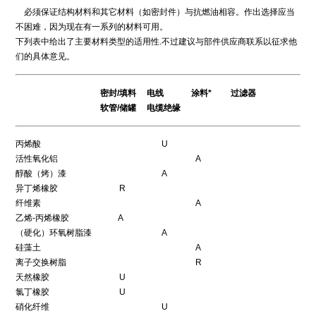
必须保证结构材料和其它材料（如密封件）与抗燃油相容。作出选择应当
不困难，因为现在有一系列的材料可用。
下列表中给出了主要材料类型的适用性.不过建议与部件供应商联系以征求他
们的具体意见。
密封/填料 电线 涂料* 过滤器
软管/储罐 电缆绝缘
丙烯酸 U
活性氧化铝 A
醇酸（烤）漆 A
异丁烯橡胶 R
纤维素 A
乙烯-丙烯橡胶 A
（硬化）环氧树脂漆 A
硅藻土 A
离子交换树脂 R
天然橡胶 U
氯丁橡胶 U
硝化纤维 U