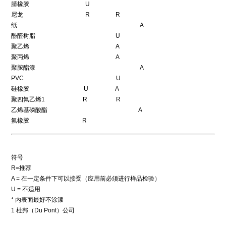
腈橡胶 U
尼龙 R R
纸 A
酚醛树脂 U
聚乙烯 A
聚丙烯 A
聚胺酯漆 A
PVC U
硅橡胶 U A
聚四氟乙烯1 R R
乙烯基磷酸酯 A
氟橡胶 R
符号
R=推荐
A = 在一定条件下可以接受（应用前必须进行样品检验）
U = 不适用
* 内表面最好不涂漆
1 杜邦（Du Pont）公司