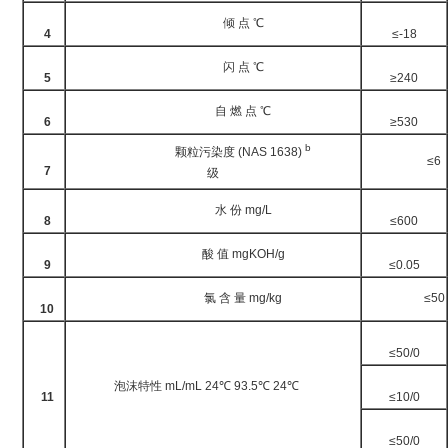
倾 点 ℃
4
≤-18
闪 点 ℃
5
≥240
自 燃 点 ℃
6
≥530
b
颗粒污染度 (NAS 1638)
≤6
7
级
水 份 mg/L
8
≤600
酸 值 mgKOH/g
9
≤0.05
氯 含 量 mg/kg
≤50
10
≤50/0
泡沫特性 mL/mL 24℃ 93.5℃ 24℃
11
≤10/0
≤50/0