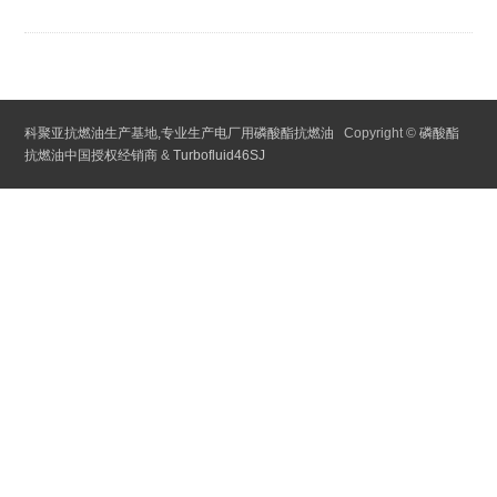
科聚亚抗燃油生产基地,专业生产电厂用磷酸酯抗燃油
Copyright ©
磷酸酯
抗燃油中国授权经销商
&
Turbofluid46SJ