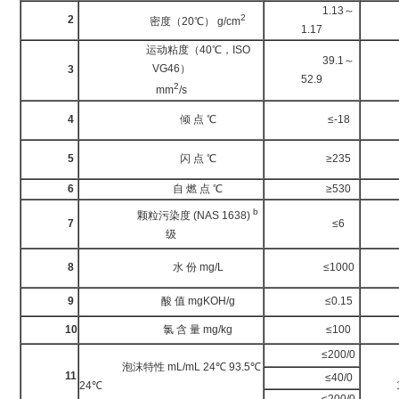
1.13～
G
2
2
密度（20℃） g/cm
1.17
运动粘度（40℃，ISO
39.1～
VG46）
3
GB
52.9
2
mm
/s
G
4
倾 点 ℃
≤-18
G
5
闪 点 ℃
≥235
6
自 燃 点 ℃
≥530
DL
b
颗粒污染度 (NAS 1638)
7
≤6
DL
级
G
8
水 份 mg/L
≤1000
9
酸 值 mgKOH/g
≤0.15
GB
10
氯 含 量 mg/kg
≤100
DL
≤200/0
泡沫特性 mL/mL 24℃ 93.5℃
G
11
≤40/0
24℃