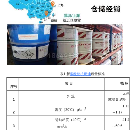
表1 新
磷酸酯
抗燃油
质量标准
项 目
指 标
序号
无色
外 观
1
或淡黄,透明
1.13
2
密度（20℃） g/cm
2
～1.17
a
运动粘度（40℃）
41.4
3
2
～50.6
mm
/s