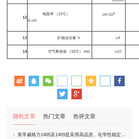
≤200/0
9
电阻率 （20℃）
≥6×10
12
DL
Ω·cm
本
13
矿物油含量 ％
≤4
S
14
空气释放值 （50℃） min
≤10
随机文章
热门文章
热评文章
美孚威格力1405及1409是采用高品质、化学性稳定及高粘度指数之基础油