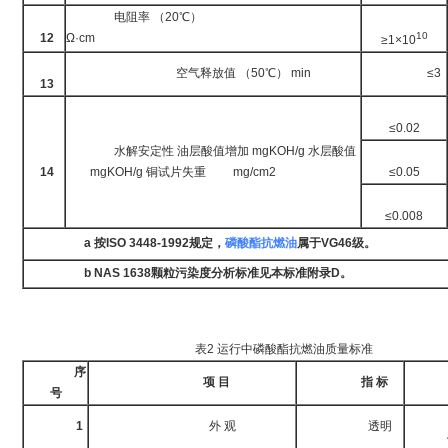
电阻率 （20℃）
10
12
Ω·cm
≥1×10
空气释放值 （50℃） min
≤3
13
≤0.02
水解安定性 油层酸值增加 mgKOH/g 水层酸值
14
mgKOH/g 铜试片失重 mg/cm2
≤0.05
≤0.008
a 按ISO 3448-1992规定，
磷酸酯抗燃油
属于VG46级。
b NAS 1638颗粒污染度分析标准见本标准附录D。
表2 运行中磷酸酯抗燃油质量标准
序
项 目
指 标
试
号
D
1
外 观
透明